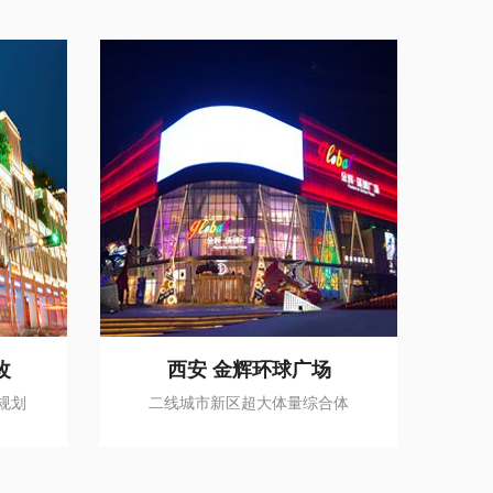
改
西安 金辉环球广场
规划
二线城市新区超大体量综合体
二