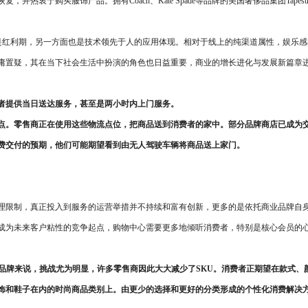
购买服饰产品。拥有Coach、Kate Spade等品牌的美国奢侈品集团Tapestry
，仍是红利期，另一方面也是技术领先于人的应用体现。相对于线上的纯渠道属性，娱
庸置疑，其在当下社会生活中扮演的角色也日益重要，商业的增长进化与发展新篇章
者提供当日送达服务，甚至是两小时内上门服务。
点。零售商正在使用这些物流点位，把商品送到消费者的家中。部分品牌商店已成为
费交付的预期，他们可能期望看到由无人驾驶车辆将商品送上家门。
理限制，真正投入到服务的运营举措并不持续和富有创新，更多的是依托商业品牌自
成为未来客户粘性的竞争起点，购物中心需要更多地倾听消费者，特别是核心会员的
品牌来说，挑战尤为明显，许多零售商因此大大减少了SKU。消费者正期望在款式、
饰和鞋子在内的时尚商品类别上。由更少的选择和更好的分类形成的个性化消费解决