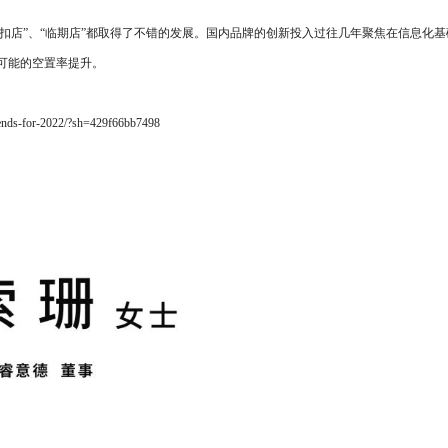
折扣店”、“临期店”都取得了不错的发展。国内品牌的创新投入过往几年聚焦在信息化
可能的空置率提升。
ends-for-2022/?sh=429f66bb7498