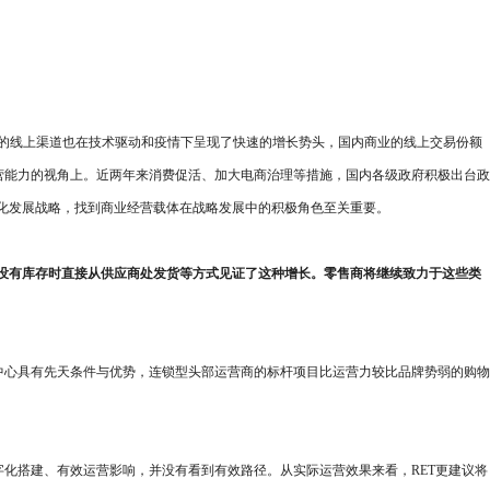
，美国的线上渠道也在技术驱动和疫情下呈现了快速的增长势头，国内商业的线上交易份额
营能力的视角上。近两年来消费促活、加大电商治理等措施，国内各级政府积极出台政
化发展战略，找到商业经营载体在战略发展中的积极角色至关重要。
没有库存时直接从供应商处发货等方式见证了这种增长。零售商将继续致力于这些类
中心具有先天条件与优势，连锁型头部运营商的标杆项目比运营力较比品牌势弱的购物
化搭建、有效运营影响，并没有看到有效路径。从实际运营效果来看，RET更建议将