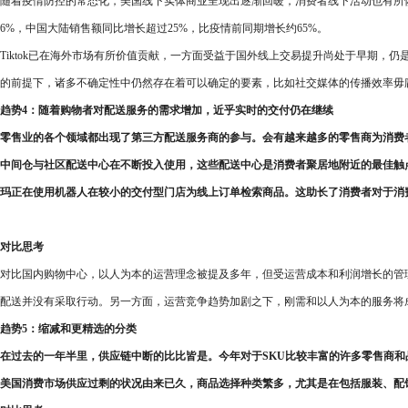
随着疫情防控的常态化，美国线下实体商业呈现出逐渐回暖，消费者线下活动也有所恢复，并热衷于
6%，中国大陆销售额同比增长超过25%，比疫情前同期增长约65%。
Tiktok已在海外市场有所价值贡献，一方面受益于国外线上交易提升尚处于早期
的前提下，诸多不确定性中仍然存在着可以确定的要素，比如社交媒体的传播效率毋
趋势4：随着购物者对配送服务的需求增加，近乎实时的交付仍在继续
零售业的各个领域都出现了第三方配送服务商的参与。会有越来越多的零售商为消费
中间仓与社区配送中心在不断投入使用，这些配送中心是消费者聚居地附近的最佳触
玛正在使用机器人在较小的交付型门店为线上订单检索商品。这助长了消费者对于消
对比思考
对比国内购物中心，以人为本的运营理念被提及多年，但受运营成本和利润增长的管
配送并没有采取行动。另一方面，运营竞争趋势加剧之下，刚需和以人为本的服务将
趋势5：缩减和更精选的分类
在过去的一年半里，供应链中断的比比皆是。今年对于SKU比较丰富的许多零售商和
美国消费市场供应过剩的状况由来已久，商品选择种类繁多，尤其是在包括服装、配