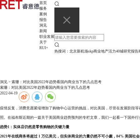
首页
服务
案例
报告
洞见
新闻
职业发展
关于
RUI+
热搜词：
北京新机场
skp
商业地产活力40城研究报告
洞见
>
索珊：对比美国2022年趋势看国内商业当下的几点思考
索珊：对比美国2022年趋势看国内商业当下的几点思考
2022-04-19
疫情反复，消费意愿紧缩增加了购物中心运营的挑战，对比美国，尽管在发展阶段等
照。在福布斯近期的一篇关于美国商业趋势预判的专栏文章，我们一起看一下国外行
趋势1：实体店仍然是零售购物的关键力量
2021年在线商务将超过 1 万亿美元，但实体商业的力量仍然不可小觑，84% 