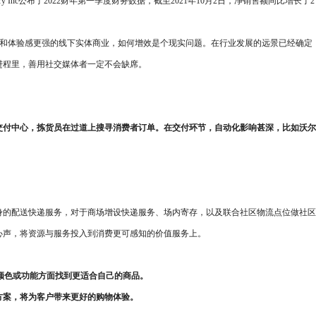
 Inc公布了2022财年第一季度财务数据，截至2021年10月2日，净销售额同比增长了2
乐感和体验感更强的线下实体商业，如何增效是个现实问题。在行业发展的远景已经确定
进程里，善用社交媒体者一定不会缺席。
交付中心，拣货员在过道上搜寻消费者订单。在交付环节，自动化影响甚深，比如沃尔
身的配送快递服务，对于商场增设快递服务、场内寄存，以及联合社区物流点位做社区
心声，将资源与服务投入到消费更可感知的价值服务上。
颜色或功能方面找到更适合自己的商品。
方案，将为客户带来更好的购物体验。