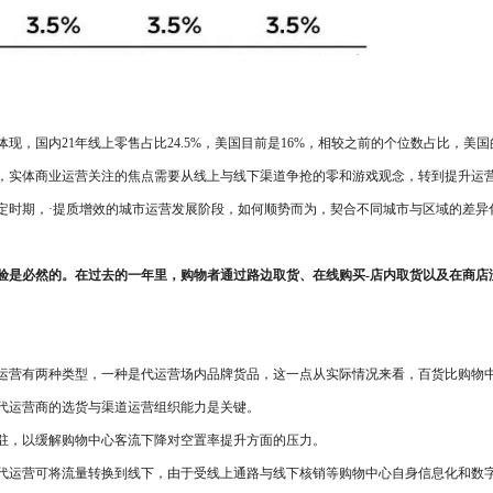
中体现，国内21年线上零售占比24.5%，美国目前是16%，相较之前的个位数占比
，实体商业运营关注的焦点需要从线上与线下渠道争抢的零和游戏观念，转到提升运
定时期，·提质增效的城市运营发展阶段，如何顺势而为，契合不同城市与区域的差异
验是必然的。在过去的一年里，购物者通过路边取货、在线购买-店内取货以及在商店
运营有两种类型，一种是代运营场内品牌货品，这一点从实际情况来看，百货比购物
代运营商的选货与渠道运营组织能力是关键。
驻，以缓解购物中心客流下降对空置率提升方面的压力。
代运营可将流量转换到线下，由于受线上通路与线下核销等购物中心自身信息化和数字