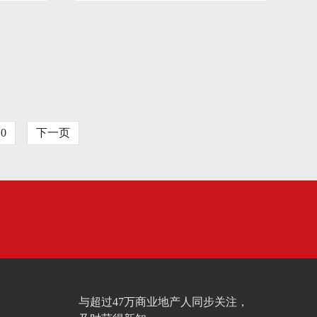
10
下一页
与超过47万商业地产人同步关注，