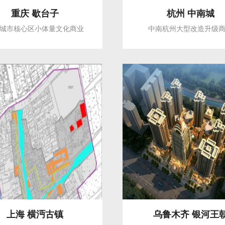
重庆 歇台子
杭州 中南城
城市核心区小体量文化商业
中南杭州大型改造升级
上海 横沔古镇
乌鲁木齐 银河王