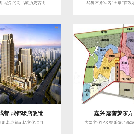
斯尼旁的高品质历史古街
乌鲁木齐室内“天幕”首发
成都 成都饭店改造
嘉兴 嘉善梦东方
复原老成都记忆文化项目
大型文化IP及娱乐综合新