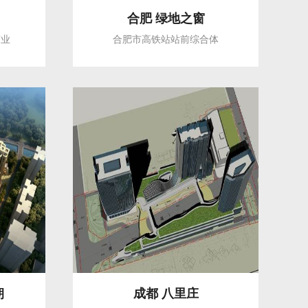
合肥 绿地之窗
商业
合肥市高铁站站前综合体
朝
成都 八里庄